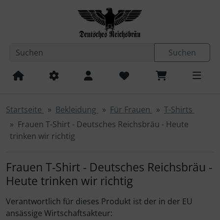
Diese Sprungnavigation (skip link) ist jederzeit zu erreichen
Sprungnavigation
Springe zum Inhalt
Springe zur Navigation
Spri
Suchen
Startseite
Bekleidung
Für Frauen
T-Shirts
Frauen T-Shirt - Deutsches Reichsbräu - Heute
trinken wir richtig
Frauen T-Shirt - Deutsches Reichsbräu -
Heute trinken wir richtig
Verantwortlich für dieses Produkt ist der in der EU
ansässige Wirtschaftsakteur: