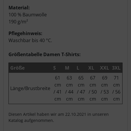
Material:
100 % Baumwolle
190 g/m²
Pflegehinweis:
Waschbar bis 40 °C.
Größentabelle Damen T-Shirts:
Größe
S
M
L
XL
XXL
3XL
61
63
65
67
69
71
cm
cm
cm
cm
cm
cm
Länge/Brustbreite
/ 41
/ 44
/ 47
/ 50
/ 53
/ 56
cm
cm
cm
cm
cm
cm
Diesen Artikel haben wir am 22.10.2021 in unseren
Katalog aufgenommen.