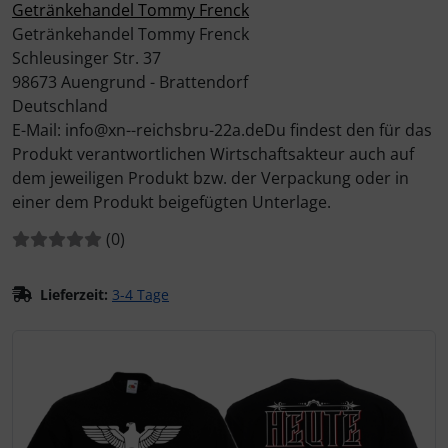
Getränkehandel Tommy Frenck
Getränkehandel Tommy Frenck
Schleusinger Str. 37
98673 Auengrund - Brattendorf
Deutschland
E-Mail: info@xn--reichsbru-22a.deDu findest den für das
Produkt verantwortlichen Wirtschaftsakteur auch auf
dem jeweiligen Produkt bzw. der Verpackung oder in
einer dem Produkt beigefügten Unterlage.
Bewertungen:
Bewertungen
(0
)
Lieferzeit:
3-4 Tage
Wenn mehr als ein Produktbild existiert, können Sie die "