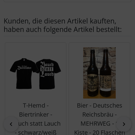
Kunden, die diesen Artikel kauften,
haben auch folgende Artikel bestellt:
Es folgt ein Produktslider - navigieren Sie mit der Tab-Tas
T-Hemd -
Bier - Deutsches
Biertrinker -
Reichsbräu -
Bauch statt Lauch
MEHRWEG - 1
zurück
vor
- schwarz/weiß
Kiste - 20 Flaschen