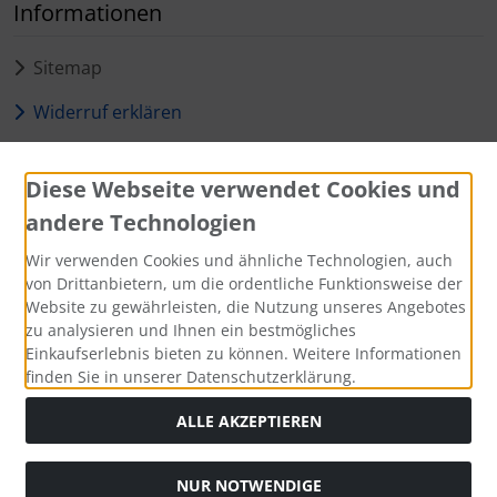
Informationen
Sitemap
Widerruf erklären
Zahlungsmethoden
Diese Webseite verwendet Cookies und
andere Technologien
Wir verwenden Cookies und ähnliche Technologien, auch
von Drittanbietern, um die ordentliche Funktionsweise der
Social Media
Website zu gewährleisten, die Nutzung unseres Angebotes
zu analysieren und Ihnen ein bestmögliches
Einkaufserlebnis bieten zu können. Weitere Informationen
finden Sie in unserer Datenschutzerklärung.
ALLE AKZEPTIEREN
Alle Preise inkl. gesetzl. MwSt. zzgl.
Versandkosten
. Die
durchgestrichenen Preise entsprechen dem bisherigen Preis
bei reichsbräu.de - Das Kultbier bekannt auf Funk und
NUR NOTWENDIGE