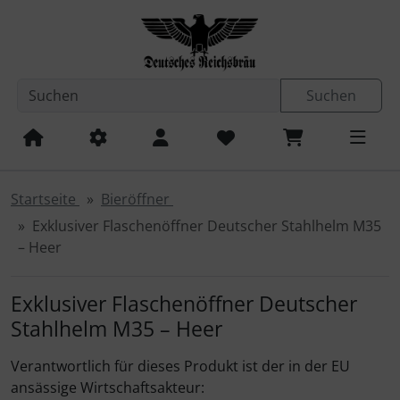
Diese Sprungnavigation (skip link) ist jederzeit zu erreichen
Sprungnavigation
Springe zum Inhalt
Springe zur Navigation
Spri
Suchen
Startseite
Bieröffner
Exklusiver Flaschenöffner Deutscher Stahlhelm M35
– Heer
Exklusiver Flaschenöffner Deutscher
Stahlhelm M35 – Heer
Verantwortlich für dieses Produkt ist der in der EU
ansässige Wirtschaftsakteur: