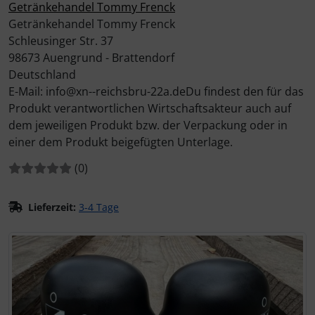
Getränkehandel Tommy Frenck
Getränkehandel Tommy Frenck
Schleusinger Str. 37
98673 Auengrund - Brattendorf
Deutschland
E-Mail: info@xn--reichsbru-22a.deDu findest den für das
Produkt verantwortlichen Wirtschaftsakteur auch auf
dem jeweiligen Produkt bzw. der Verpackung oder in
einer dem Produkt beigefügten Unterlage.
Bewertungen:
Bewertungen
(0
)
Lieferzeit:
3-4 Tage
Wenn mehr als ein Produktbild existiert, können Sie die "