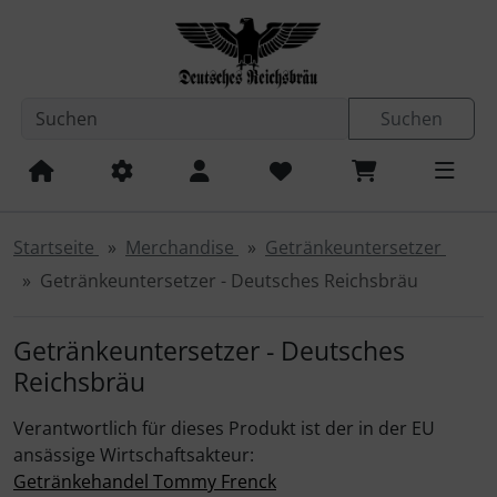
Diese Sprungnavigation (skip link) ist jederzeit zu erreichen
Sprungnavigation
Springe zum Inhalt
Springe zur Navigation
Spri
Suchen
Startseite
Merchandise
Getränkeuntersetzer
Getränkeuntersetzer - Deutsches Reichsbräu
Getränkeuntersetzer - Deutsches
Reichsbräu
Verantwortlich für dieses Produkt ist der in der EU
ansässige Wirtschaftsakteur:
Getränkehandel Tommy Frenck