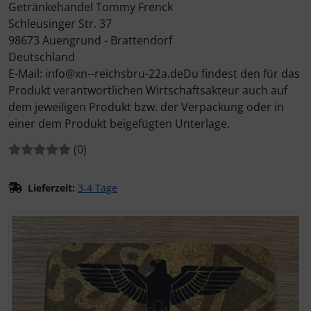
Getränkehandel Tommy Frenck
Schleusinger Str. 37
98673 Auengrund - Brattendorf
Deutschland
E-Mail: info@xn--reichsbru-22a.deDu findest den für das
Produkt verantwortlichen Wirtschaftsakteur auch auf
dem jeweiligen Produkt bzw. der Verpackung oder in
einer dem Produkt beigefügten Unterlage.
Bewertungen:
Bewertungen
(0
)
Lieferzeit:
3-4 Tage
Wenn mehr als ein Produktbild existiert, können Sie die "