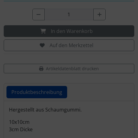
In den Warenkorb
Auf den Merkzettel
Artikeldatenblatt drucken
Produktbeschreibung
Produktbeschreibung
Hergestellt aus Schaumgummi.
10x10cm
3cm Dicke