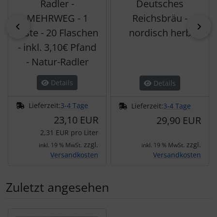
Radler -
Deutsches
MEHRWEG - 1
Reichsbräu -
zurück
vor
Kiste - 20 Flaschen
nordisch herb
- inkl. 3,10€ Pfand
- Natur-Radler
Details
Details
Lieferzeit:
3-4 Tage
Lieferzeit:
3-4 Tage
23,10 EUR
29,90 EUR
2,31 EUR pro Liter
zzgl.
zzgl.
inkl. 19 % MwSt.
inkl. 19 % MwSt.
Versandkosten
Versandkosten
Zuletzt angesehen
Es folgt ein Produktslider - navigieren Sie mit der Tab-Tas