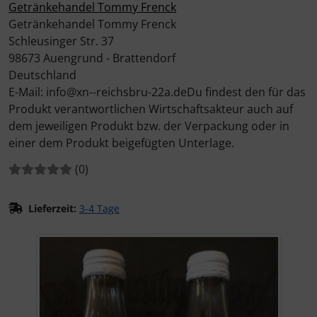
Getränkehandel Tommy Frenck
Getränkehandel Tommy Frenck
Schleusinger Str. 37
98673 Auengrund - Brattendorf
Deutschland
E-Mail: info@xn--reichsbru-22a.deDu findest den für das
Produkt verantwortlichen Wirtschaftsakteur auch auf
dem jeweiligen Produkt bzw. der Verpackung oder in
einer dem Produkt beigefügten Unterlage.
Bewertungen:
Bewertungen
(0
)
Lieferzeit:
3-4 Tage
Wenn mehr als ein Produktbild existiert, können Sie die "