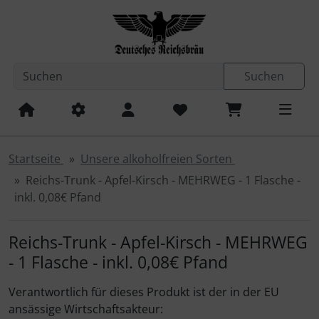
Diese Sprungnavigation (skip link) ist jederzeit zu erreichen
Sprungnavigation
Springe zum Inhalt
Springe zur Navigation
Spri
Suchen
Startseite
Unsere alkoholfreien Sorten
Reichs-Trunk - Apfel-Kirsch - MEHRWEG - 1 Flasche -
inkl. 0,08€ Pfand
Reichs-Trunk - Apfel-Kirsch - MEHRWEG
- 1 Flasche - inkl. 0,08€ Pfand
Verantwortlich für dieses Produkt ist der in der EU
ansässige Wirtschaftsakteur: