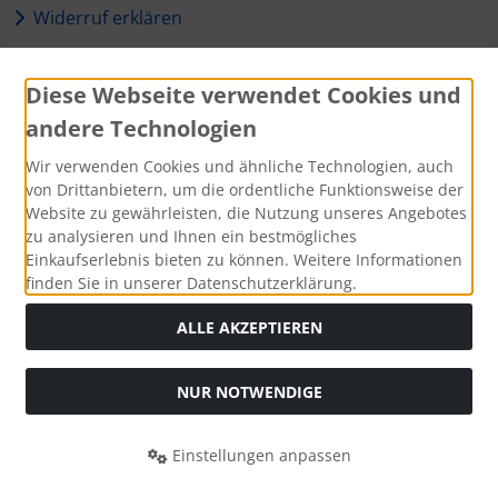
Widerruf erklären
Zahlungsmethoden
Diese Webseite verwendet Cookies und
andere Technologien
Wir verwenden Cookies und ähnliche Technologien, auch
von Drittanbietern, um die ordentliche Funktionsweise der
Social Media
Website zu gewährleisten, die Nutzung unseres Angebotes
zu analysieren und Ihnen ein bestmögliches
Einkaufserlebnis bieten zu können. Weitere Informationen
finden Sie in unserer Datenschutzerklärung.
ALLE AKZEPTIEREN
Alle Preise inkl. gesetzl. MwSt. zzgl.
Versandkosten
. Die
durchgestrichenen Preise entsprechen dem bisherigen Preis
bei reichsbräu.de - Das Kultbier bekannt auf Funk und
NUR NOTWENDIGE
Fernsehen.
reichsbräu.de - Das Kultbier bekannt auf Funk und Fernsehen
Einstellungen anpassen
© 2026 | Template © 2026 by Karl